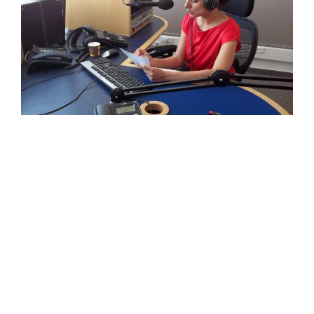
Que sont les médias «
transformateurs en
matière de genre » ?
Les projets
transformateurs en matière de
genre
visent à remettre en question les causes
profondes des inégalités entre les hommes et les
femmes, allant plus loin que les initiatives